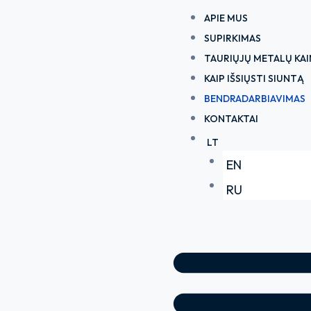
Pereiti
APIE MUS
prie
SUPIRKIMAS
turinio
TAURIŲJŲ METALŲ KA
KAIP IŠSIŲSTI SIUNTĄ
BENDRADARBIAVIMAS
KONTAKTAI
LT
EN
RU