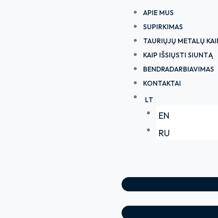
Pereiti
APIE MUS
prie
SUPIRKIMAS
turinio
TAURIŲJŲ METALŲ KA
KAIP IŠSIŲSTI SIUNTĄ
BENDRADARBIAVIMAS
KONTAKTAI
LT
EN
RU