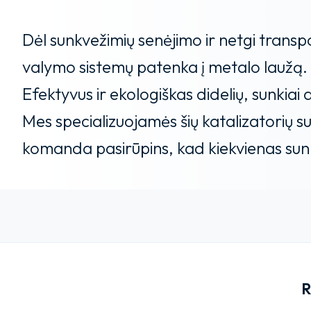
Dėl sunkvežimių senėjimo ir netgi transp
valymo sistemų patenka į metalo laužą. P
Efektyvus ir ekologiškas didelių, sunkiai 
Mes specializuojamės šių katalizatorių sup
komanda pasirūpins, kad kiekvienas sunkv
R