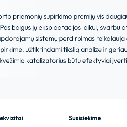
orto priemonių supirkimo premijų vis daugiau
asibaigus jų eksploatacijos laikui, svarbu a
apdorojamų sistemų perdirbimas reikalauja dide
irkime, užtikrindami tikslią analizę ir geria
ežimio katalizatorius būtų efektyviai įverti
ekvizitai
Susisiekime